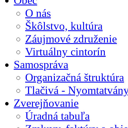
Obec
O nás
Škôlstvo, kultúra
Záujmové združenie
Virtuálny cintorín
Samospráva
Organizačná štruktúra
Tlačivá - Nyomtatván
Zverejňovanie
Úradná tabuľa