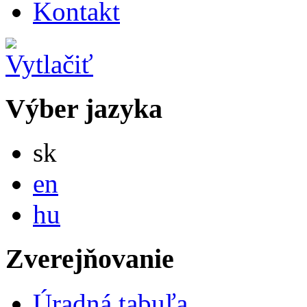
Kontakt
Výber jazyka
Slovensky
sk
English
en
Magyar
hu
Zverejňovanie
Úradná tabuľa