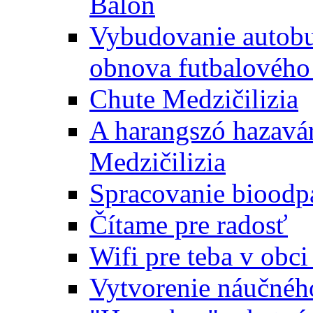
Baloň
Vybudovanie autobus
obnova futbalového 
Chute Medzičilizia
A harangszó hazavár
Medzičilizia
Spracovanie bioodp
Čítame pre radosť
Wifi pre teba v obc
Vytvorenie náučnéh