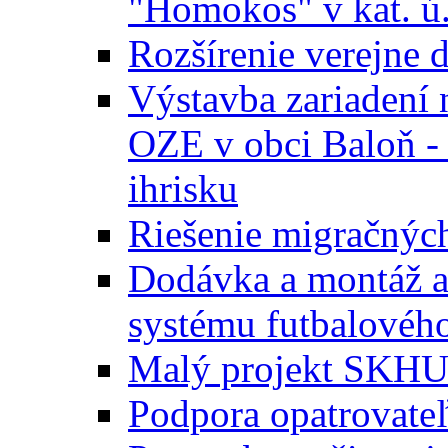
"Homokos" v kat. ú
Rozšírenie verejne 
Výstavba zariadení 
OZE v obci Baloň -
ihrisku
Riešenie migračných
Dodávka a montáž a
systému futbalového
Malý projekt SKH
Podpora opatrovateľ