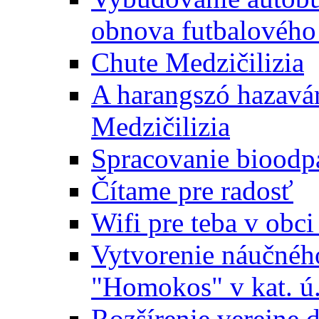
obnova futbalového 
Chute Medzičilizia
A harangszó hazavár
Medzičilizia
Spracovanie bioodp
Čítame pre radosť
Wifi pre teba v obc
Vytvorenie náučnéh
"Homokos" v kat. ú
Rozšírenie verejne 