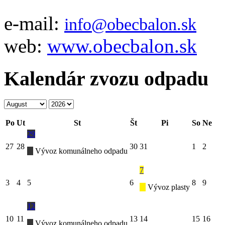
e-mail:
info@obecbalon.sk
web:
www.obecbalon.sk
Kalendár zvozu odpadu
Po
Ut
St
Št
Pi
So
Ne
29
27
28
30
31
1
2
Vývoz komunálneho odpadu
7
3
4
5
6
8
9
Vývoz plasty
12
10
11
13
14
15
16
Vývoz komunálneho odpadu