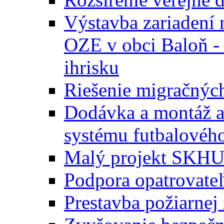
Výstavba zariadení 
OZE v obci Baloň -
ihrisku
Riešenie migračných
Dodávka a montáž a
systému futbalového
Malý projekt SKH
Podpora opatrovateľ
Prestavba požiarnej 