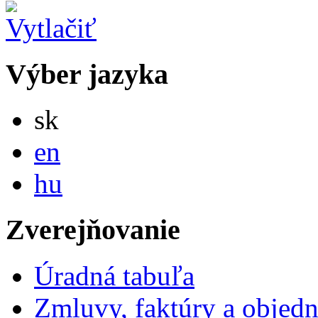
Výber jazyka
Slovensky
sk
English
en
Magyar
hu
Zverejňovanie
Úradná tabuľa
Zmluvy, faktúry a objed