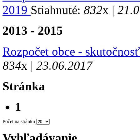
2019
Stiahnuté:
832
x |
21.0
2013 - 2015
Rozpočet obce - skutočnos
834
x |
23.06.2017
Stránka
1
Počet na stránku
Vyhľadávanie