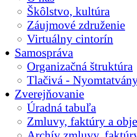
Škôlstvo, kultúra
Záujmové združenie
Virtuálny cintorín
Samospráva
Organizačná štruktúra
Tlačivá - Nyomtatván
Zverejňovanie
Úradná tabuľa
Zmluvy, faktúry a obj
Archív zmluvy, faktúr