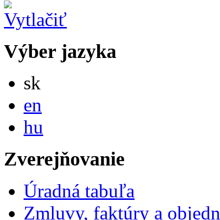
Výber jazyka
Slovensky
sk
English
en
Magyar
hu
Zverejňovanie
Úradná tabuľa
Zmluvy, faktúry a objed