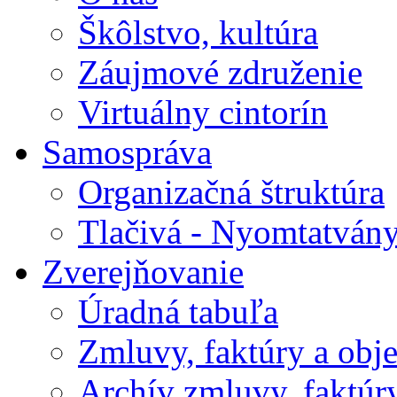
Škôlstvo, kultúra
Záujmové združenie
Virtuálny cintorín
Samospráva
Organizačná štruktúra
Tlačivá - Nyomtatván
Zverejňovanie
Úradná tabuľa
Zmluvy, faktúry a obj
Archív zmluvy, faktúr