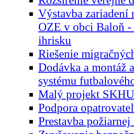
Výstavba zariadení 
OZE v obci Baloň -
ihrisku
Riešenie migračných
Dodávka a montáž a
systému futbalového
Malý projekt SKH
Podpora opatrovateľ
Prestavba požiarnej 