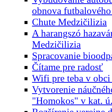
obnova futbalového 
Chute Medzičilizia
A harangszó hazavár
Medzičilizia
Spracovanie bioodp
Čítame pre radosť
Wifi pre teba v obc
Vytvorenie náučnéh
"Homokos" v kat. ú
Rozšírenie verejne 