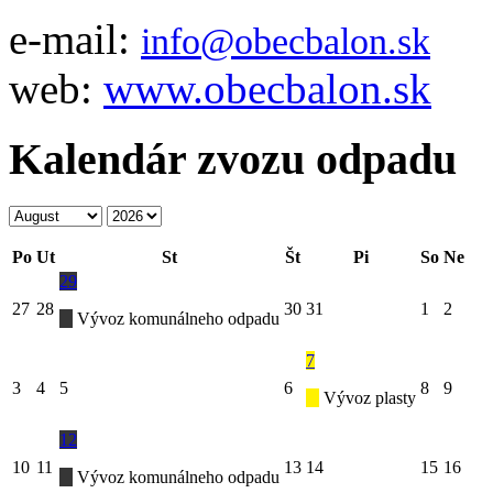
e-mail:
info@obecbalon.sk
web:
www.obecbalon.sk
Kalendár zvozu odpadu
Po
Ut
St
Št
Pi
So
Ne
29
27
28
30
31
1
2
Vývoz komunálneho odpadu
7
3
4
5
6
8
9
Vývoz plasty
12
10
11
13
14
15
16
Vývoz komunálneho odpadu