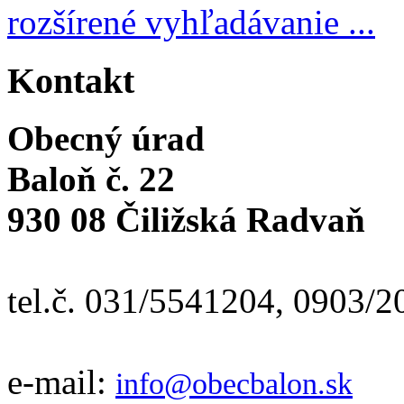
rozšírené vyhľadávanie ...
Kontakt
Obecný úrad
Baloň č. 22
930 08 Čiližská Radvaň
tel.č. 031/5541204, 0903/
e-mail:
info@obecbalon.sk