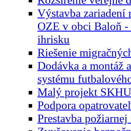
Výstavba zariadení 
OZE v obci Baloň -
ihrisku
Riešenie migračných
Dodávka a montáž a
systému futbalového
Malý projekt SKH
Podpora opatrovateľ
Prestavba požiarnej 