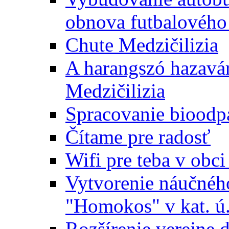
obnova futbalového 
Chute Medzičilizia
A harangszó hazavár
Medzičilizia
Spracovanie bioodp
Čítame pre radosť
Wifi pre teba v obc
Vytvorenie náučnéh
"Homokos" v kat. ú
Rozšírenie verejne 