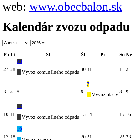
web:
www.obecbalon.sk
Kalendár zvozu odpadu
Po
Ut
St
Št
Pi
So
Ne
29
27
28
30
31
1
2
Vývoz komunálneho odpadu
7
3
4
5
6
8
9
Vývoz plasty
12
10
11
13
14
15
16
Vývoz komunálneho odpadu
19
17
18
20
21
22
23
Vývoz papiera