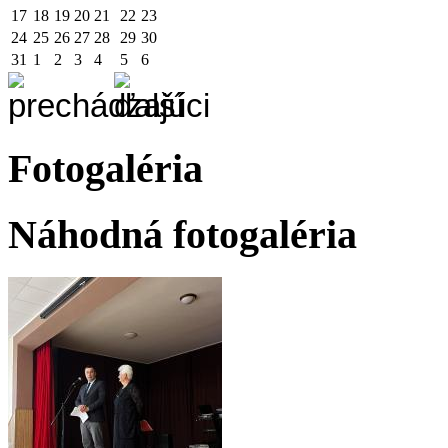
17
18
19
20
21
22
23
24
25
26
27
28
29
30
31
1
2
3
4
5
6
Fotogaléria
Náhodná fotogaléria