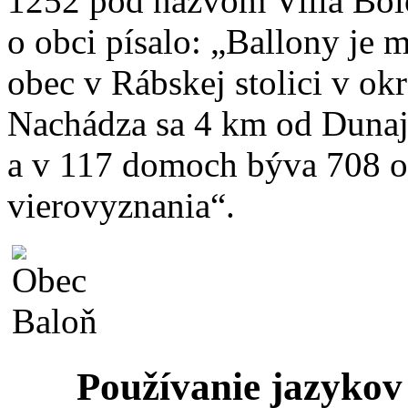
1252 pod názvom Villa Bolo
o obci písalo: „Ballony je 
obec v Rábskej stolici v ok
Nachádza sa 4 km od Dunaja
a v 117 domoch býva 708 o
vierovyznania“.
Používanie jazykov