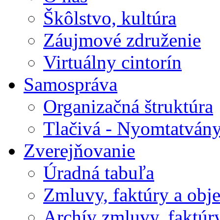
Škôlstvo, kultúra
Záujmové združenie
Virtuálny cintorín
Samospráva
Organizačná štruktúra
Tlačivá - Nyomtatván
Zverejňovanie
Úradná tabuľa
Zmluvy, faktúry a obj
Archív zmluvy, faktúr