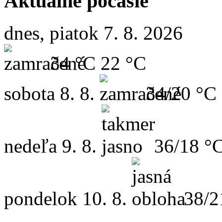
Aktuálne počasie
dnes, piatok 7. 8. 2026
34 °C
22 °C
sobota
8. 8.
34/20 °C
nedeľa
9. 8.
36/18 °
pondelok
10. 8.
38/2