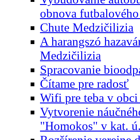
obnova futbalového 
Chute Medzičilizia
A harangszó hazavár
Medzičilizia
Spracovanie bioodp
Čítame pre radosť
Wifi pre teba v obc
Vytvorenie náučnéh
"Homokos" v kat. ú
Rozšírenie verejne 