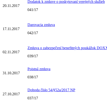
Dodatok k zmluve o poskytovaní verejných služieb
20.11.2017
041/17
Darovacia zmluva
17.11.2017
042/17
Zmluva o zabezpečení benefitných poukážok DOXX
02.11.2017
039/17
Poistná zmluva
31.10.2017
038/17
Dohoda číslo 54/§52a/2017 NP
27.10.2017
037/17