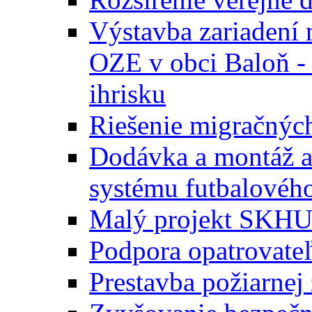
Výstavba zariadení 
OZE v obci Baloň -
ihrisku
Riešenie migračných
Dodávka a montáž a
systému futbalového
Malý projekt SKH
Podpora opatrovateľ
Prestavba požiarnej 