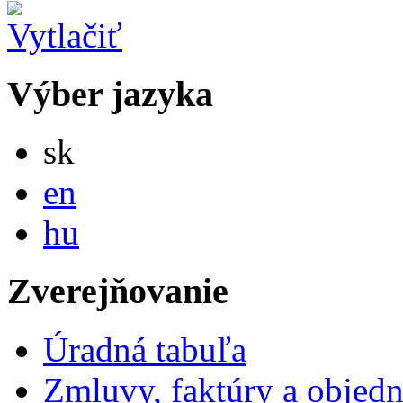
Výber jazyka
Slovensky
sk
English
en
Magyar
hu
Zverejňovanie
Úradná tabuľa
Zmluvy, faktúry a objed