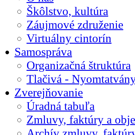
Škôlstvo, kultúra
Záujmové združenie
Virtuálny cintorín
Samospráva
Organizačná štruktúra
Tlačivá - Nyomtatván
Zverejňovanie
Úradná tabuľa
Zmluvy, faktúry a obj
Archív zmluvy, faktúr