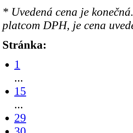
* Uvedená cena je konečná.
platcom DPH, je cena uved
Stránka:
1
...
15
...
29
30