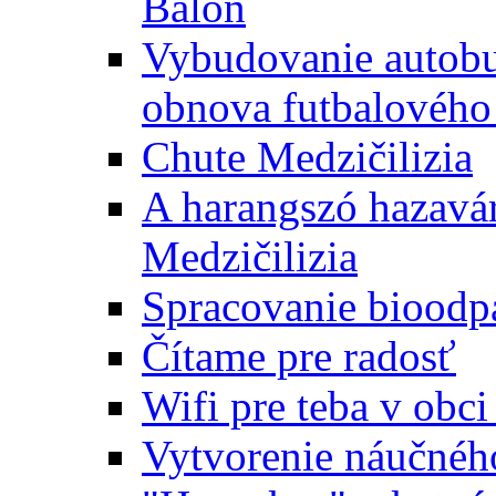
Baloň
Vybudovanie autobus
obnova futbalového 
Chute Medzičilizia
A harangszó hazavár
Medzičilizia
Spracovanie bioodp
Čítame pre radosť
Wifi pre teba v obc
Vytvorenie náučnéh