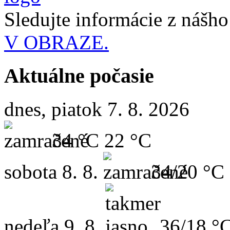
Sledujte informácie z nášh
V OBRAZE.
Aktuálne počasie
dnes, piatok 7. 8. 2026
34 °C
22 °C
sobota
8. 8.
34/20 °C
nedeľa
9. 8.
36/18 °