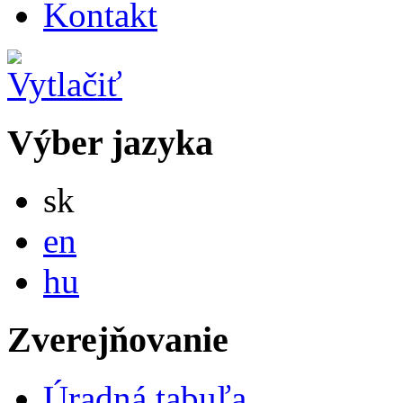
Kontakt
Výber jazyka
Slovensky
sk
English
en
Magyar
hu
Zverejňovanie
Úradná tabuľa