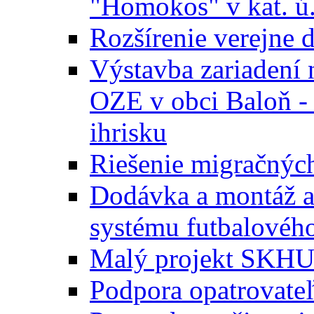
"Homokos" v kat. ú
Rozšírenie verejne 
Výstavba zariadení 
OZE v obci Baloň -
ihrisku
Riešenie migračných
Dodávka a montáž a
systému futbalového
Malý projekt SKH
Podpora opatrovateľ