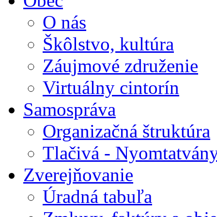
Obec
O nás
Škôlstvo, kultúra
Záujmové združenie
Virtuálny cintorín
Samospráva
Organizačná štruktúra
Tlačivá - Nyomtatván
Zverejňovanie
Úradná tabuľa