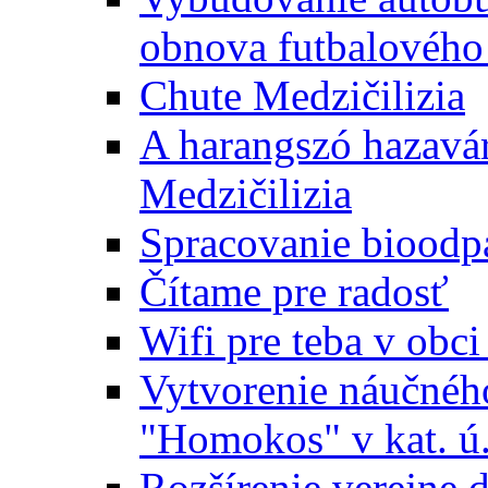
obnova futbalového 
Chute Medzičilizia
A harangszó hazavár
Medzičilizia
Spracovanie bioodp
Čítame pre radosť
Wifi pre teba v obc
Vytvorenie náučnéh
"Homokos" v kat. ú
Rozšírenie verejne 