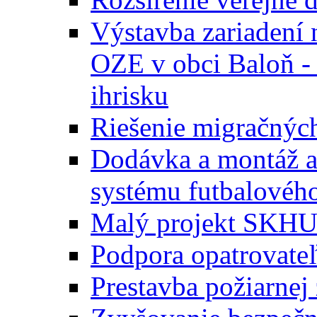
Výstavba zariadení 
OZE v obci Baloň -
ihrisku
Riešenie migračných
Dodávka a montáž a
systému futbalového
Malý projekt SKH
Podpora opatrovateľ
Prestavba požiarnej 