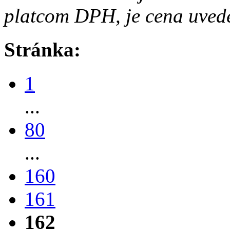
platcom DPH, je cena uved
Stránka:
1
...
80
...
160
161
162