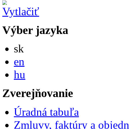
Výber jazyka
Slovensky
sk
English
en
Magyar
hu
Zverejňovanie
Úradná tabuľa
Zmluvy, faktúry a objed