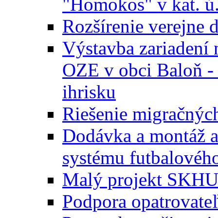
"Homokos" v kat. ú
Rozšírenie verejne 
Výstavba zariadení 
OZE v obci Baloň -
ihrisku
Riešenie migračných
Dodávka a montáž a
systému futbalového
Malý projekt SKH
Podpora opatrovateľ