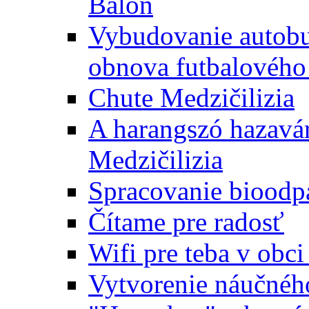
Baloň
Vybudovanie autobus
obnova futbalového 
Chute Medzičilizia
A harangszó hazavár
Medzičilizia
Spracovanie bioodp
Čítame pre radosť
Wifi pre teba v obc
Vytvorenie náučnéh