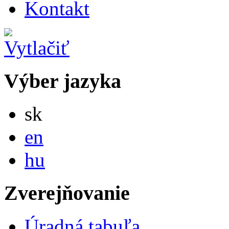
Kontakt
Výber jazyka
Slovensky
sk
English
en
Magyar
hu
Zverejňovanie
Úradná tabuľa