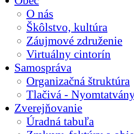
Obec
O nás
Škôlstvo, kultúra
Záujmové združenie
Virtuálny cintorín
Samospráva
Organizačná štruktúra
Tlačivá - Nyomtatván
Zverejňovanie
Úradná tabuľa