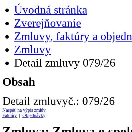
Úvodná stránka
Zverejňovanie
Zmluvy, faktúry a objed
Zmluvy
Detail zmluvy 079/26
Obsah
Detail zmluvy
č.:
079/26
Naspäť na výpis zmlúv
Faktúry
|
Objednávky
Zmluva: Zmluva o spol