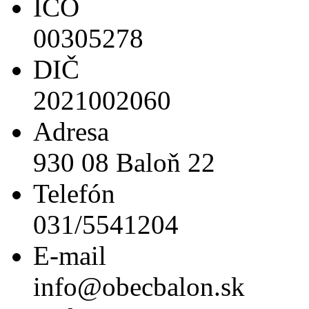
IČO
00305278
DIČ
2021002060
Adresa
930 08 Baloň 22
Telefón
031/5541204
E-mail
info@obecbalon.sk