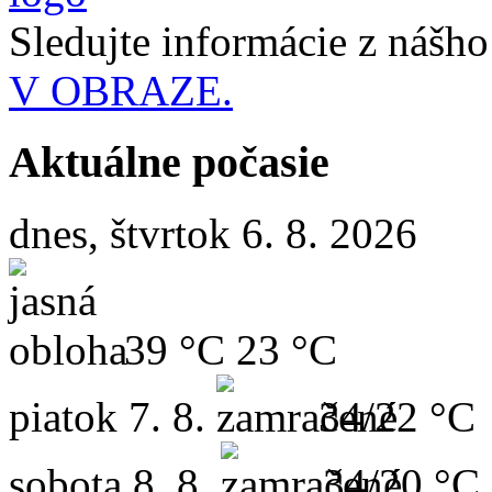
Sledujte informácie z nášh
V OBRAZE.
Aktuálne počasie
dnes, štvrtok 6. 8. 2026
39 °C
23 °C
piatok
7. 8.
34/22 °C
sobota
8. 8.
34/20 °C