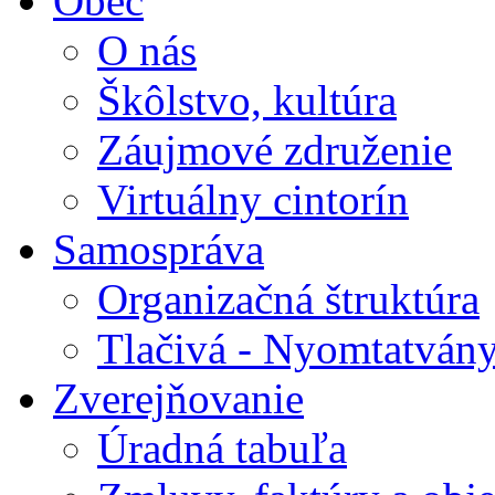
Obec
O nás
Škôlstvo, kultúra
Záujmové združenie
Virtuálny cintorín
Samospráva
Organizačná štruktúra
Tlačivá - Nyomtatván
Zverejňovanie
Úradná tabuľa