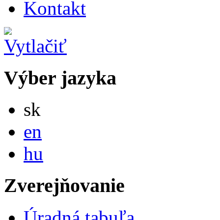
Kontakt
Výber jazyka
Slovensky
sk
English
en
Magyar
hu
Zverejňovanie
Úradná tabuľa