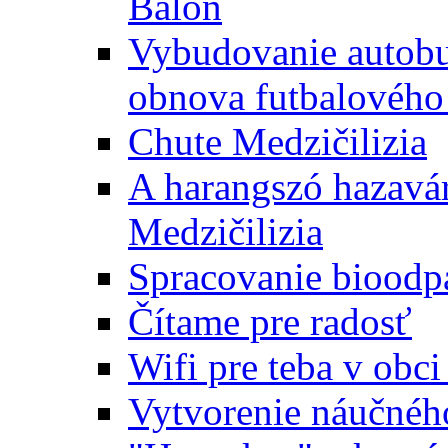
Baloň
Vybudovanie autobus
obnova futbalového 
Chute Medzičilizia
A harangszó hazavár
Medzičilizia
Spracovanie bioodp
Čítame pre radosť
Wifi pre teba v obc
Vytvorenie náučnéh