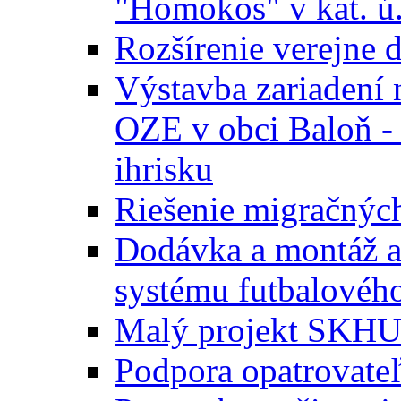
"Homokos" v kat. ú
Rozšírenie verejne 
Výstavba zariadení 
OZE v obci Baloň -
ihrisku
Riešenie migračných
Dodávka a montáž a
systému futbalového
Malý projekt SKH
Podpora opatrovateľ