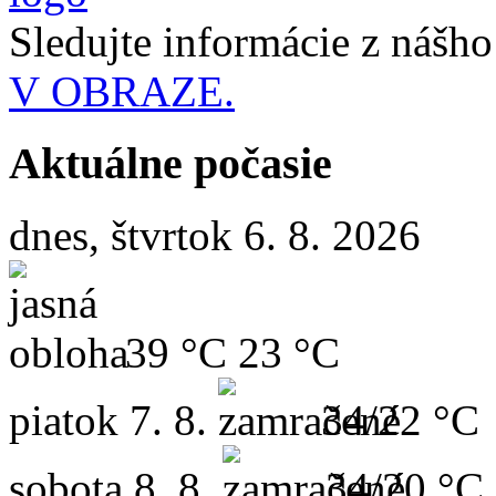
Sledujte informácie z nášh
V OBRAZE.
Aktuálne počasie
dnes, štvrtok 6. 8. 2026
39 °C
23 °C
piatok
7. 8.
34/22 °C
sobota
8. 8.
34/20 °C