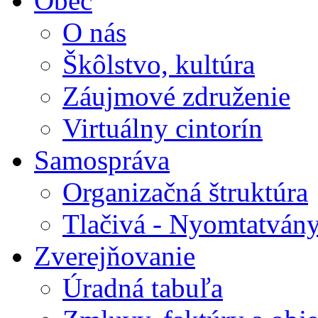
Obec
O nás
Škôlstvo, kultúra
Záujmové združenie
Virtuálny cintorín
Samospráva
Organizačná štruktúra
Tlačivá - Nyomtatván
Zverejňovanie
Úradná tabuľa