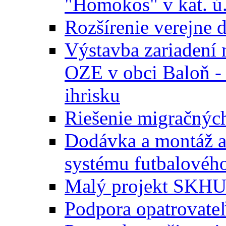
"Homokos" v kat. ú
Rozšírenie verejne 
Výstavba zariadení 
OZE v obci Baloň -
ihrisku
Riešenie migračných
Dodávka a montáž a
systému futbalového
Malý projekt SKH
Podpora opatrovateľ