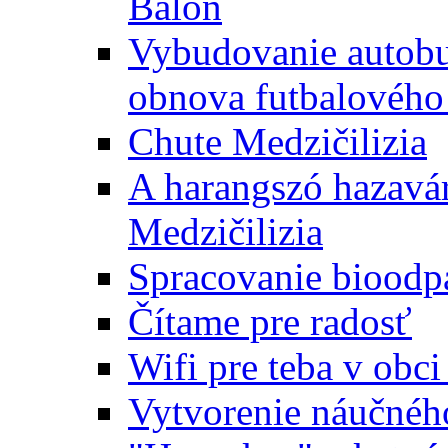
Baloň
Vybudovanie autobus
obnova futbalového 
Chute Medzičilizia
A harangszó hazavár
Medzičilizia
Spracovanie bioodp
Čítame pre radosť
Wifi pre teba v obc
Vytvorenie náučnéh