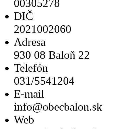
00305278
DIČ
2021002060
Adresa
930 08 Baloň 22
Telefón
031/5541204
E-mail
info@obecbalon.sk
Web