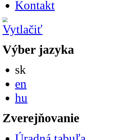
Kontakt
Výber jazyka
Slovensky
sk
English
en
Magyar
hu
Zverejňovanie
Úradná tabuľa