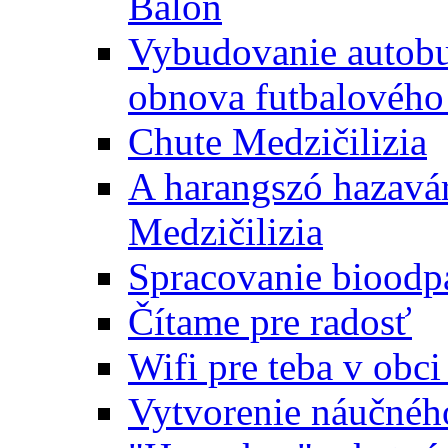
Baloň
Vybudovanie autobus
obnova futbalového 
Chute Medzičilizia
A harangszó hazavár
Medzičilizia
Spracovanie bioodp
Čítame pre radosť
Wifi pre teba v obc
Vytvorenie náučnéh