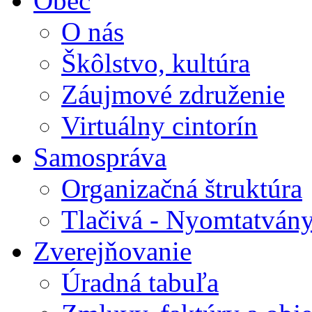
Obec
O nás
Škôlstvo, kultúra
Záujmové združenie
Virtuálny cintorín
Samospráva
Organizačná štruktúra
Tlačivá - Nyomtatván
Zverejňovanie
Úradná tabuľa