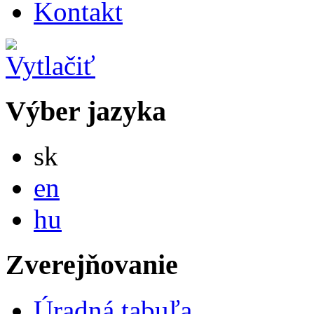
Kontakt
Výber jazyka
Slovensky
sk
English
en
Magyar
hu
Zverejňovanie
Úradná tabuľa