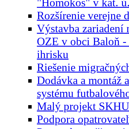
"Homokos" v kat. ú
Rozšírenie verejne 
Výstavba zariadení 
OZE v obci Baloň -
ihrisku
Riešenie migračných
Dodávka a montáž a
systému futbalového
Malý projekt SKH
Podpora opatrovateľ