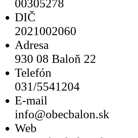
00305278
DIČ
2021002060
Adresa
930 08 Baloň 22
Telefón
031/5541204
E-mail
info@obecbalon.sk
Web