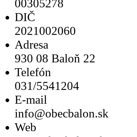
00305278
DIČ
2021002060
Adresa
930 08 Baloň 22
Telefón
031/5541204
E-mail
info@obecbalon.sk
Web