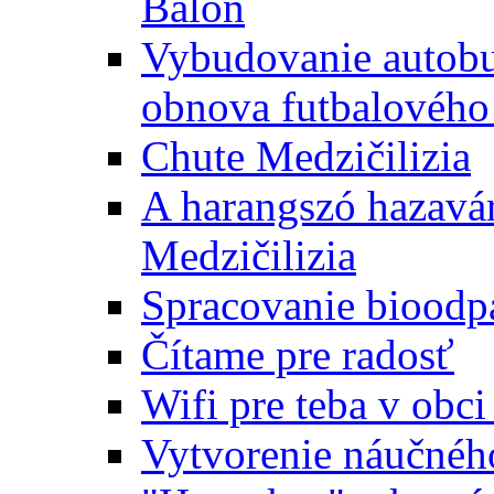
Baloň
Vybudovanie autobus
obnova futbalového 
Chute Medzičilizia
A harangszó hazavár
Medzičilizia
Spracovanie bioodp
Čítame pre radosť
Wifi pre teba v obc
Vytvorenie náučnéh