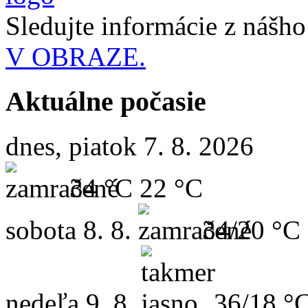
Sledujte informácie z nášh
V OBRAZE.
Aktuálne počasie
dnes, piatok 7. 8. 2026
34 °C
22 °C
sobota
8. 8.
34/20 °C
nedeľa
9. 8.
36/18 °