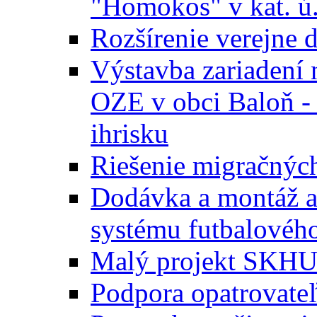
"Homokos" v kat. ú
Rozšírenie verejne 
Výstavba zariadení 
OZE v obci Baloň -
ihrisku
Riešenie migračných
Dodávka a montáž a
systému futbalového
Malý projekt SKH
Podpora opatrovateľ