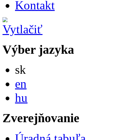
Kontakt
Výber jazyka
Slovensky
sk
English
en
Magyar
hu
Zverejňovanie
Úradná tabuľa