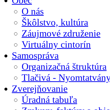
Obec
O nás
Škôlstvo, kultúra
Záujmové združenie
Virtuálny cintorín
Samospráva
Organizačná štruktúra
Tlačivá - Nyomtatván
Zverejňovanie
Úradná tabuľa