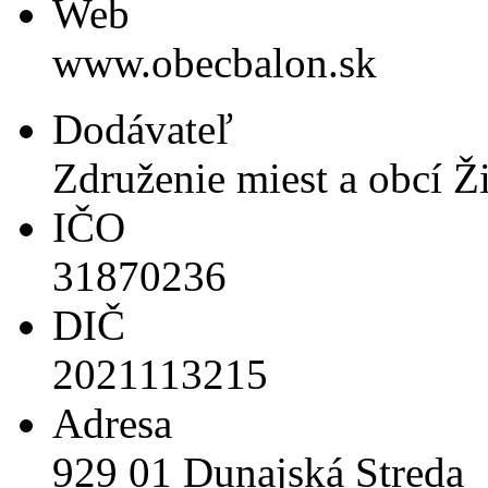
Web
www.obecbalon.sk
Dodávateľ
Združenie miest a obcí Ž
IČO
31870236
DIČ
2021113215
Adresa
929 01 Dunajská Streda