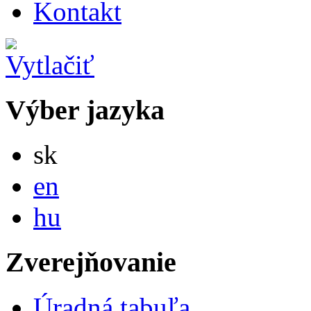
Kontakt
Výber jazyka
Slovensky
sk
English
en
Magyar
hu
Zverejňovanie
Úradná tabuľa