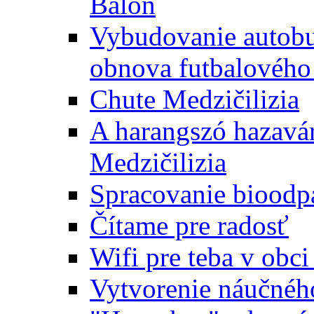
Baloň
Vybudovanie autobus
obnova futbalového 
Chute Medzičilizia
A harangszó hazavár
Medzičilizia
Spracovanie bioodp
Čítame pre radosť
Wifi pre teba v obc
Vytvorenie náučnéh