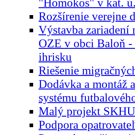
"Homokos" v kat. ú
Rozšírenie verejne 
Výstavba zariadení 
OZE v obci Baloň -
ihrisku
Riešenie migračných
Dodávka a montáž a
systému futbalového
Malý projekt SKH
Podpora opatrovateľ