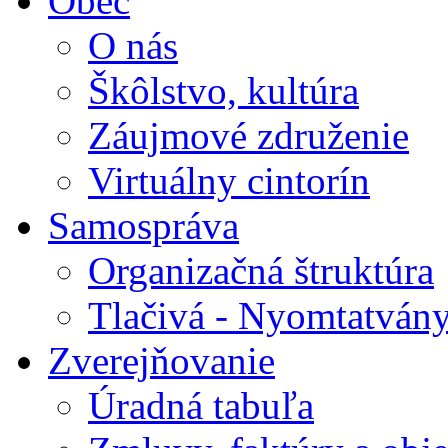
Obec
O nás
Škôlstvo, kultúra
Záujmové združenie
Virtuálny cintorín
Samospráva
Organizačná štruktúra
Tlačivá - Nyomtatván
Zverejňovanie
Úradná tabuľa