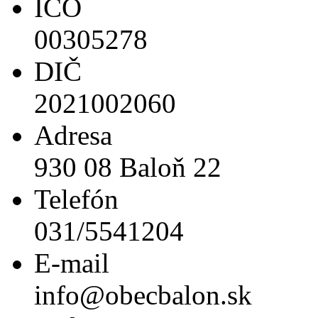
IČO
00305278
DIČ
2021002060
Adresa
930 08 Baloň 22
Telefón
031/5541204
E-mail
info@obecbalon.sk